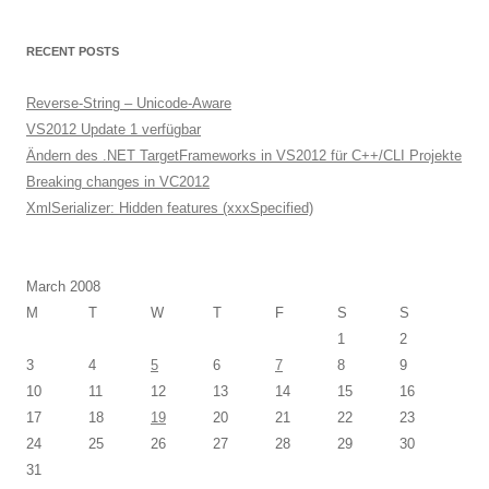
RECENT POSTS
Reverse-String – Unicode-Aware
VS2012 Update 1 verfügbar
Ändern des .NET TargetFrameworks in VS2012 für C++/CLI Projekte
Breaking changes in VC2012
XmlSerializer: Hidden features (xxxSpecified)
March 2008
M
T
W
T
F
S
S
1
2
3
4
5
6
7
8
9
10
11
12
13
14
15
16
17
18
19
20
21
22
23
24
25
26
27
28
29
30
31