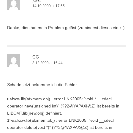
14.10.2009 at 17:55
Danke, dies hat mein Problem gelöst (zumindest dieses eine..)
CG
3.12.2009 at 16:44
Schade jetzt bekomme ich die Fehler:
uafxcw.lib(afxmem.obj) : error LNK2005: “void * __cdecl
operator new(unsigned int)” (??2@YAPAXI@Z) ist bereits in
LIBCMT.lib(new.obj) definiert.
1>uafxcw.lib(afxmem.obj) : error LNK2005: “void __cdecl
operator delete(void *)” (??3@YAXPAX@Z) ist bereits in