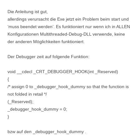
Die Anleitung ist gut,
allerdings verursacht die Exe jetzt ein Problem beim start und
‘muss beendet werden’. Es funktioniert nur wenn ich in ALLEN
Konfigurationen Multithreaded-Debug-DLL verwende, keine
der anderen Möglichkeiten funktioniert.
Der Debugger zeit auf folgende Funktion:
void __cdecl _CRT_DEBUGGER_HOOK(int _Reserved)
{
/* assign 0 to _debugger_hook_dummy so that the function is
not folded in retail */
(_Reserved);
_debugger_hook_dummy = 0;
}
bzw auf den _debugger_hook_dummy .