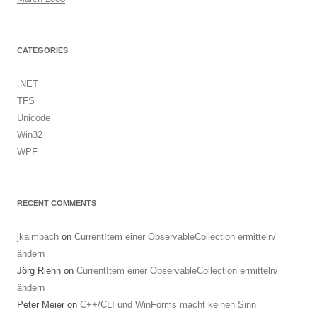
CATEGORIES
.NET
TFS
Unicode
Win32
WPF
RECENT COMMENTS
jkalmbach
on
CurrentItem einer ObservableCollection ermitteln/
ändern
Jörg Riehn
on
CurrentItem einer ObservableCollection ermitteln/
ändern
Peter Meier
on
C++/CLI und WinForms macht keinen Sinn