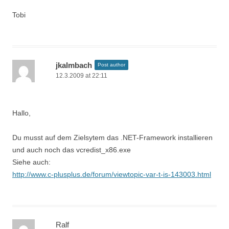
Tobi
jkalmbach
Post author
12.3.2009 at 22:11
Hallo,
Du musst auf dem Zielsytem das .NET-Framework installieren
und auch noch das vcredist_x86.exe
Siehe auch:
http://www.c-plusplus.de/forum/viewtopic-var-t-is-143003.html
Ralf