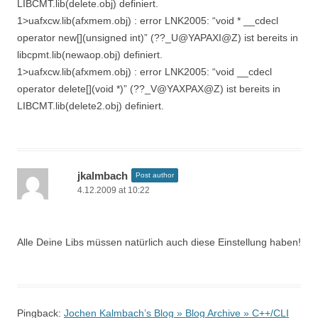
LIBCMT.lib(delete.obj) definiert.
1>uafxcw.lib(afxmem.obj) : error LNK2005: “void * __cdecl
operator new[](unsigned int)” (??_U@YAPAXI@Z) ist bereits in
libcpmt.lib(newaop.obj) definiert.
1>uafxcw.lib(afxmem.obj) : error LNK2005: “void __cdecl
operator delete[](void *)” (??_V@YAXPAX@Z) ist bereits in
LIBCMT.lib(delete2.obj) definiert.
jkalmbach
Post author
4.12.2009 at 10:22
Alle Deine Libs müssen natürlich auch diese Einstellung haben!
Pingback:
Jochen Kalmbach’s Blog » Blog Archive » C++/CLI