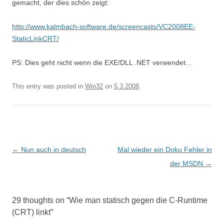
gemacht, der dies schön zeigt:
http://www.kalmbach-software.de/screencasts/VC2008EE-
StaticLinkCRT/
PS: Dies geht nicht wenn die EXE/DLL .NET verwendet…
This entry was posted in
Win32
on
5.3.2008
.
Post
←
Nun auch in deutsch
Mal wieder ein Doku Fehler in
navigation
der MSDN
→
29 thoughts on “
Wie man statisch gegen die C-Runtime
(CRT) linkt
”