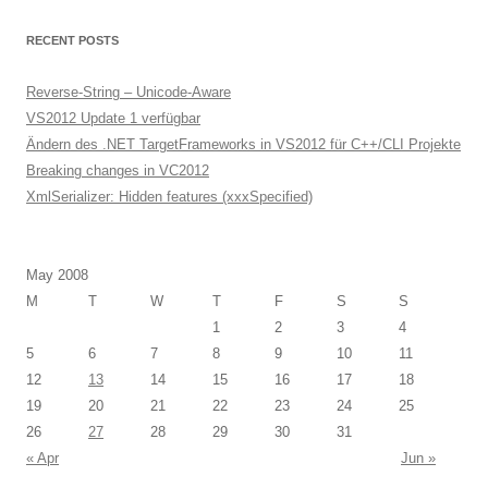
RECENT POSTS
Reverse-String – Unicode-Aware
VS2012 Update 1 verfügbar
Ändern des .NET TargetFrameworks in VS2012 für C++/CLI Projekte
Breaking changes in VC2012
XmlSerializer: Hidden features (xxxSpecified)
May 2008
M
T
W
T
F
S
S
1
2
3
4
5
6
7
8
9
10
11
12
13
14
15
16
17
18
19
20
21
22
23
24
25
26
27
28
29
30
31
« Apr
Jun »