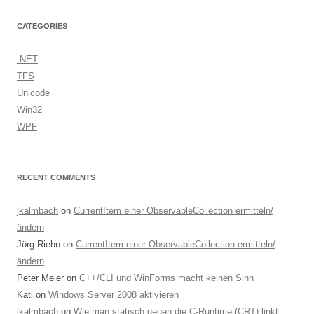
CATEGORIES
.NET
TFS
Unicode
Win32
WPF
RECENT COMMENTS
jkalmbach
on
CurrentItem einer ObservableCollection ermitteln/
ändern
Jörg Riehn
on
CurrentItem einer ObservableCollection ermitteln/
ändern
Peter Meier
on
C++/CLI und WinForms macht keinen Sinn
Kati
on
Windows Server 2008 aktivieren
jkalmbach
on
Wie man statisch gegen die C-Runtime (CRT) linkt