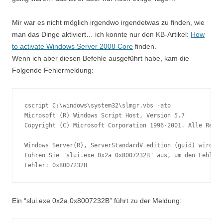
Mir war es nicht möglich irgendwo irgendetwas zu finden, wie
man das Dinge aktiviert… ich konnte nur den KB-Artikel:
How
to activate Windows Server 2008 Core
finden.
Wenn ich aber diesen Befehle ausgeführt habe, kam die
Folgende Fehlermeldung:
cscript C:\windows\system32\slmgr.vbs -ato

Microsoft (R) Windows Script Host, Version 5.7

Copyright (C) Microsoft Corporation 1996-2001. Alle Recht
Windows Server(R), ServerStandardV edition (guid) wird ak
Führen Sie "slui.exe 0x2a 0x8007232B" aus, um den Fehlert
Fehler: 0x8007232B
Ein “slui.exe 0x2a 0x8007232B” führt zu der Meldung: