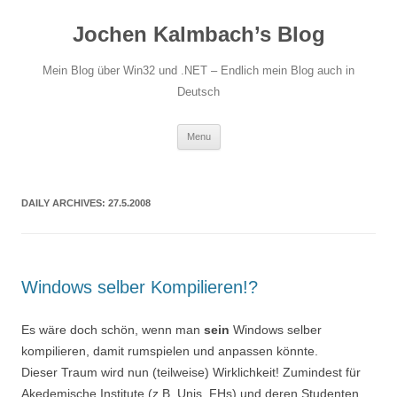
Jochen Kalmbach’s Blog
Mein Blog über Win32 und .NET – Endlich mein Blog auch in
Deutsch
Skip
Menu
to
content
DAILY ARCHIVES:
27.5.2008
Windows selber Kompilieren!?
Es wäre doch schön, wenn man
sein
Windows selber
kompilieren, damit rumspielen und anpassen könnte.
Dieser Traum wird nun (teilweise) Wirklichkeit! Zumindest für
Akedemische Institute (z.B. Unis, FHs) und deren Studenten.