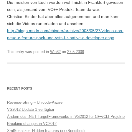
Die meisten von Euch werden wohl nicht in Frankfurt gewesen
sein, als jemand vom VC++ Produkt-Team da war.
Christian Binder hat aber alles aufgenommen und man kann
sich die Videos runterladen und ansehen:
http://blogs.msdn.com/cbinder/archive/2008/05/27/videos-das-
neue-c-feature-pack-und-vsts-f-r-native-c-developer.aspx
This entry was posted in
Win32
on
27.5.2008
.
RECENT POSTS
Reverse-String – Unicode-Aware
VS2012 Update 1 verfügbar
Ändern des .NET TargetFrameworks in VS2012 für C++/CLI Projekte
Breaking changes in VC2012
XmlSerializer: Hidden features (xxxSpecified)