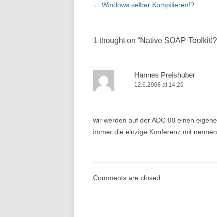
Post
←
Windows selber Kompilieren!?
navigation
1 thought on “
Native SOAP-Toolkit!?
Hannes Preishuber
12.6.2008 at 14:26
wir werden auf der ADC 08 einen eigene
immer die einzige Konferenz mit nenne
Comments are closed.