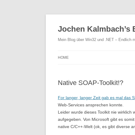
Jochen Kalmbach’s 
Mein Blog über Win32 und .NET – Endlich m
HOME
Native SOAP-Toolkit!?
For langer, langer Zeit gab es mal das
S
Web-Services ansprechen konnte.
Leider wurde dieses Toolkit nie wirklich
aufgegeben. Von Microsoft gibt es somit
native C/C++-Welt (ok, es gibt diverse a