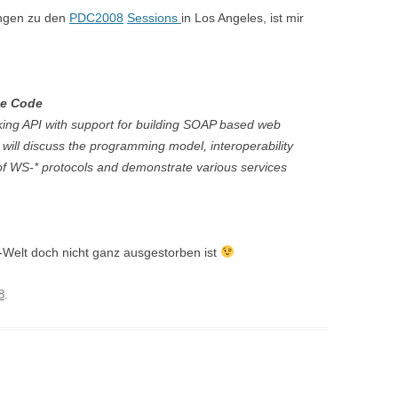
ngen zu den
PDC2008
Sessions
in Los Angeles, ist mir
ve Code
ing API with support for building SOAP based web
 will discuss the programming model, interoperability
of WS-* protocols and demonstrate various services
-Welt doch nicht ganz ausgestorben ist
8
.