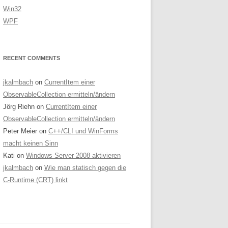
Win32
WPF
RECENT COMMENTS
jkalmbach
on
CurrentItem einer
ObservableCollection ermitteln/ändern
Jörg Riehn
on
CurrentItem einer
ObservableCollection ermitteln/ändern
Peter Meier
on
C++/CLI und WinForms
macht keinen Sinn
Kati
on
Windows Server 2008 aktivieren
jkalmbach
on
Wie man statisch gegen die
C-Runtime (CRT) linkt