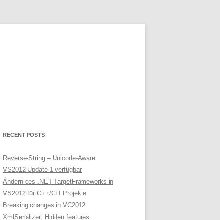
RECENT POSTS
Reverse-String – Unicode-Aware
VS2012 Update 1 verfügbar
Ändern des .NET TargetFrameworks in
VS2012 für C++/CLI Projekte
Breaking changes in VC2012
XmlSerializer: Hidden features