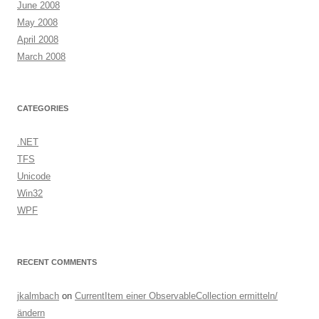
June 2008
May 2008
April 2008
March 2008
CATEGORIES
.NET
TFS
Unicode
Win32
WPF
RECENT COMMENTS
jkalmbach
on
CurrentItem einer ObservableCollection ermitteln/
ändern