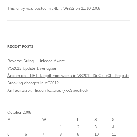
This entry was posted in
.NET
,
Win32
on
11.10.2009
.
RECENT POSTS
Reverse-String – Unicode-Aware
VS2012 Update 1 verfügbar
Ändern des .NET TargetFrameworks in VS2012 für C++/CLI Projekte
Breaking changes in VC2012
XmlSerializer: Hidden features (xxxSpecified)
October 2009
M
T
W
T
F
S
S
1
2
3
4
5
6
7
8
9
10
11