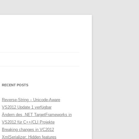
RECENT POSTS
Reverse-String – Unicode-Aware
VS2012 Update 1 verfügbar
Ändern des .NET TargetFrameworks in
VS2012 für C++/CLI Projekte
Breaking changes in VC2012
XmlSerializer: Hidden features