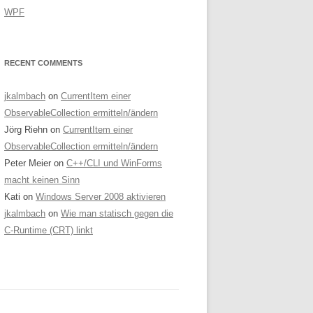
WPF
RECENT COMMENTS
jkalmbach
on
CurrentItem einer
ObservableCollection ermitteln/ändern
Jörg Riehn
on
CurrentItem einer
ObservableCollection ermitteln/ändern
Peter Meier
on
C++/CLI und WinForms
macht keinen Sinn
Kati
on
Windows Server 2008 aktivieren
jkalmbach
on
Wie man statisch gegen die
C-Runtime (CRT) linkt