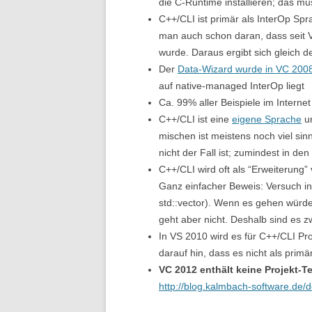
die C-Runtime installieren; das m
C++/CLI ist primär als InterOp Sp
man auch schon daran, dass seit 
wurde. Daraus ergibt sich gleich d
Der
Data-Wizard wurde in VC 2008
auf native-managed InterOp liegt
Ca. 99% aller Beispiele im Internet
C++/CLI ist eine
eigene Sprache
un
mischen ist meistens noch viel si
nicht der Fall ist; zumindest in d
C++/CLI wird oft als “Erweiterung”
Ganz einfacher Beweis: Versuch in
std::vector
). Wenn es gehen würde
geht aber nicht. Deshalb sind es z
In VS 2010 wird es für C++/CLI Pr
darauf hin, dass es nicht als primä
VC 2012 enthält keine Projekt-T
http://blog.kalmbach-software.de/