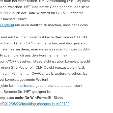
uss man bei einer reinen .NET-Anwendung (z.B. C#) nicht
rache zwischen .NET und native Code gedacht; das sieht
VC2008 auch der Data-Wizward für C++/CLI entfernt
er nächste Punkt:
 entfernt
um auch deutlich zu machen, dass der Focus
 sind mit C#; man findet fast keine Beispiele in C++/CLI
d hat mit (ISO) C/C++ nichts zu tun; und das ganze zu
nnfreier, es sei denn, man weiss was man tut (was zu 99%
en Fragen, die ich aus den Foren entnehme)
 von C/C++ gesehen. Diese Sicht ist aber komplett falsch!
 einen STL-Vector ein CLR Objekt reinzustopfen (z.B.
, dann könnte man C++/CLI als Erweiterung sehen. Es
wei komplett getrennte Welten!
ojekte
kein Intellisense
geben; das deutet auch stark
re Sprache für .NET geeignet ist
emplates mehr für WinForms!!!!
Siehe:
de/2012/08/23/breaking-changes-in-vc2012/