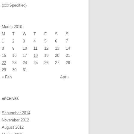
(xxxSpecified)
March 2010
M
T
W
T
F
S
S
1
2
3
4
5
6
7
8
9
10
11
12
13
14
15
16
17
18
19
20
21
22
23
24
25
26
27
28
29
30
31
« Feb
Apr »
ARCHIVES
September 2014
November 2012
August 2012